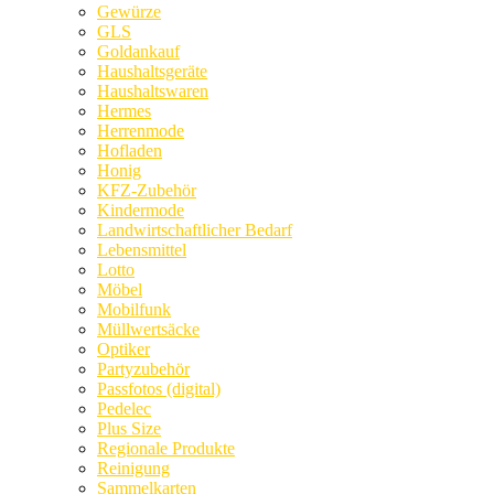
Gewürze
GLS
Goldankauf
Haushaltsgeräte
Haushaltswaren
Hermes
Herrenmode
Hofladen
Honig
KFZ-Zubehör
Kindermode
Landwirtschaftlicher Bedarf
Lebensmittel
Lotto
Möbel
Mobilfunk
Müllwertsäcke
Optiker
Partyzubehör
Passfotos (digital)
Pedelec
Plus Size
Regionale Produkte
Reinigung
Sammelkarten