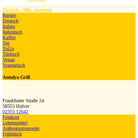
Zurück - Alles anzeigen
Burger
Deutsch
Imbiss
Italienisch
Kaffee
Tee
ToGo
Türkisch
Vegan
Vegetarisch
Antalya Grill
Frankfurter Straße 24
58553 Halver
02353 12642
Feinkost
Lebensmittel
Außengastronomie
Frühstück