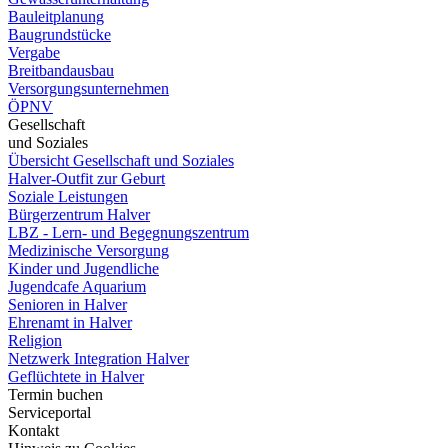
Bauleitplanung
Baugrundstücke
Vergabe
Breitbandausbau
Versorgungsunternehmen
ÖPNV
Gesellschaft
und Soziales
Übersicht Gesellschaft und Soziales
Halver-Outfit zur Geburt
Soziale Leistungen
Bürgerzentrum Halver
LBZ - Lern- und Begegnungszentrum
Medizinische Versorgung
Kinder und Jugendliche
Jugendcafe Aquarium
Senioren in Halver
Ehrenamt in Halver
Religion
Netzwerk Integration Halver
Geflüchtete in Halver
Termin buchen
Serviceportal
Kontakt