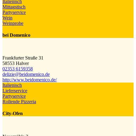
Italienisch
Mittagstisch
Partyservice
Wein
Weinprobe
bei Domenico
Frankfurter Straße 31
58553 Halver
02353 6159358
delizie@​beidomenico.de
http://www.beidomenico.de/
Italienisch
Lieferservice
Partyservice
Rollende Pizzeria
City-Ofen