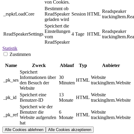
von Cookies.
Bestimmt ob
Readspeaker
_rspkrLoadCore
ReadSpeaker
Session
HTML
trackingItem.Re
geladen wird
Speichert die
Einstellungen
Readspeaker
ReadSpeakerSettings
4 Tage
HTML
vom
trackingItem.Re
ReadSpeaker
Statistik
Zustimmen
Name
Zweck
Ablauf
Typ
Anbieter
Speichert
Informationen über
30
Website
_pk_ses
HTML
den Besuch der
Minuten
trackingItem.Website
Website
Speichert eine
13
Website
_pk_id
HTML
Benutzer-ID
Monate
trackingItem.Website
Speichert wie der
Benutzer die
6
Website
_pk_ref
HTML
Website aufgerufen
Monate
trackingItem.Website
hat
Alle Cookies ablehnen
Alle Cookies akzeptieren