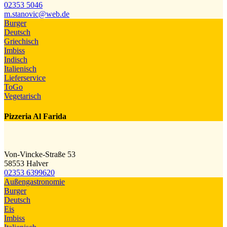
02353 5046
m.stanovic@​web.de
Burger
Deutsch
Griechisch
Imbiss
Indisch
Italienisch
Lieferservice
ToGo
Vegetarisch
Pizzeria Al Farida
Von-Vincke-Straße 53
58553 Halver
02353 6399620
Außengastronomie
Burger
Deutsch
Eis
Imbiss