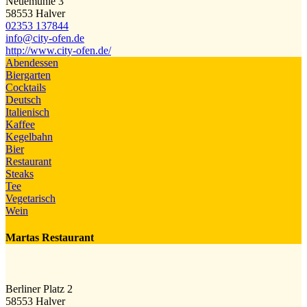
Neuemühle 3
58553 Halver
02353 137844
info@​city-ofen.de
http://www.city-ofen.de/
Abendessen
Biergarten
Cocktails
Deutsch
Italienisch
Kaffee
Kegelbahn
Bier
Restaurant
Steaks
Tee
Vegetarisch
Wein
Martas Restaurant
Berliner Platz 2
58553 Halver