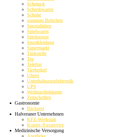
Schmuck
Schreibwaren
Schuhe
sonntags Brötchen
Spezialitäten
Spielwaren
Spirituosen
Sportkleidung
Supermarkt
Tankstelle
Tee
Telefon
Tierbedarf
Uhren
Unterhaltungselektronik
UPS
Weihnachtsbäume
Zeitschriften
Gastronomie
Bäckerei
Halveraner Unternehmen
KFZ-Werkstatt
Kopier-/Faxservice
Medizinische Versorgung
Apotheke