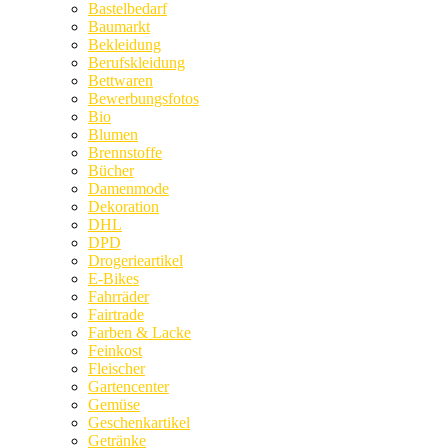
Bastelbedarf
Baumarkt
Bekleidung
Berufskleidung
Bettwaren
Bewerbungsfotos
Bio
Blumen
Brennstoffe
Bücher
Damenmode
Dekoration
DHL
DPD
Drogerieartikel
E-Bikes
Fahrräder
Fairtrade
Farben & Lacke
Feinkost
Fleischer
Gartencenter
Gemüse
Geschenkartikel
Getränke