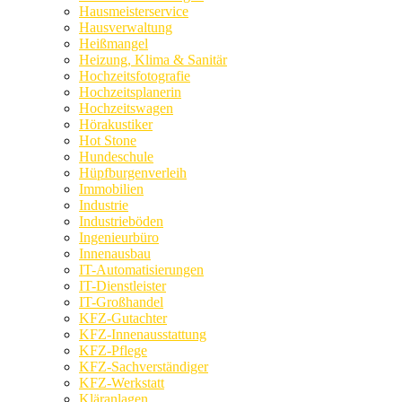
Hausmeisterservice
Hausverwaltung
Heißmangel
Heizung, Klima & Sanitär
Hochzeitsfotografie
Hochzeitsplanerin
Hochzeitswagen
Hörakustiker
Hot Stone
Hundeschule
Hüpfburgenverleih
Immobilien
Industrie
Industrieböden
Ingenieurbüro
Innenausbau
IT-Automatisierungen
IT-Dienstleister
IT-Großhandel
KFZ-Gutachter
KFZ-Innenausstattung
KFZ-Pflege
KFZ-Sachverständiger
KFZ-Werkstatt
Kläranlagen