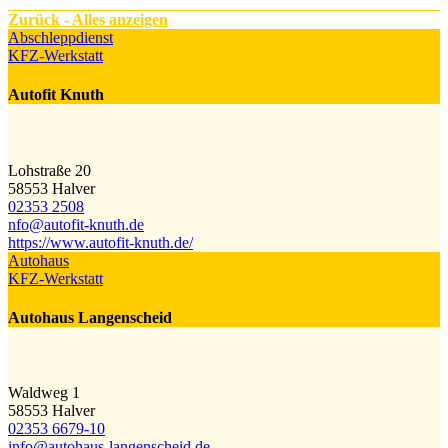
Zurück - Alles anzeigen
Abschleppdienst
KFZ-Werkstatt
Autofit Knuth
Lohstraße 20
58553 Halver
02353 2508
nfo​@​autofit-knuth.de
https://www.autofit-knuth.de/
Autohaus
KFZ-Werkstatt
Autohaus Langenscheid
Waldweg 1
58553 Halver
02353 6679-10
info@​autohaus-langenscheid.de