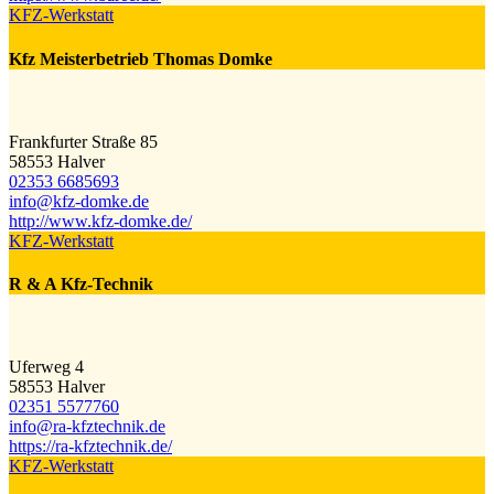
KFZ-Werkstatt
Kfz Meisterbetrieb Thomas Domke
Frankfurter Straße 85
58553 Halver
02353 6685693
info@​kfz-domke.de
http://www.kfz-domke.de/
KFZ-Werkstatt
R & A Kfz-Technik
Uferweg 4
58553 Halver
02351 5577760
info@​ra-kfztechnik.de
https://ra-kfztechnik.de/
KFZ-Werkstatt