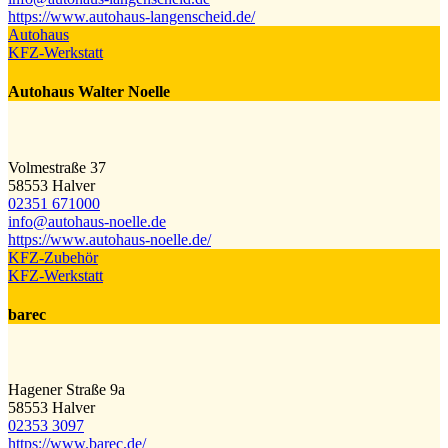
https://www.autohaus-langenscheid.de/
Autohaus
KFZ-Werkstatt
Autohaus Walter Noelle
Volmestraße 37
58553 Halver
02351 671000
info@​autohaus-noelle.de
https://www.autohaus-noelle.de/
KFZ-Zubehör
KFZ-Werkstatt
barec
Hagener Straße 9a
58553 Halver
02353 3097
https://www.barec.de/