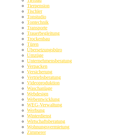
Tiefbau
Tierpension
Tischler
Tonstudio
Tontechnik
Transporte
Trauerbegleitung
Trockenbau
Türen
Übersetzungsbüro
Umzüge
Unternehmensberatung
Verpacken
Versicherung
Vertriebsberatung
Videoproduktion
Waschanlage
Webdesign
Webentwicklung
WEG-Verwaltung
Werbung
Winterdienst
Wirtschaftsberatung
Wohnungsvermietung
Zimmerer