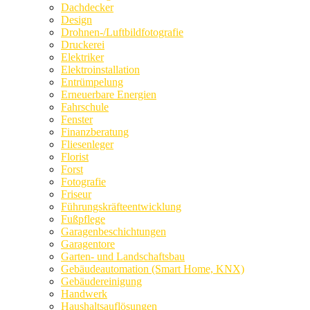
Dachdecker
Design
Drohnen-/Luftbildfotografie
Druckerei
Elektriker
Elektroinstallation
Entrümpelung
Erneuerbare Energien
Fahrschule
Fenster
Finanzberatung
Fliesenleger
Florist
Forst
Fotografie
Friseur
Führungskräfteentwicklung
Fußpflege
Garagenbeschichtungen
Garagentore
Garten- und Landschaftsbau
Gebäudeautomation (Smart Home, KNX)
Gebäudereinigung
Handwerk
Haushaltsauflösungen