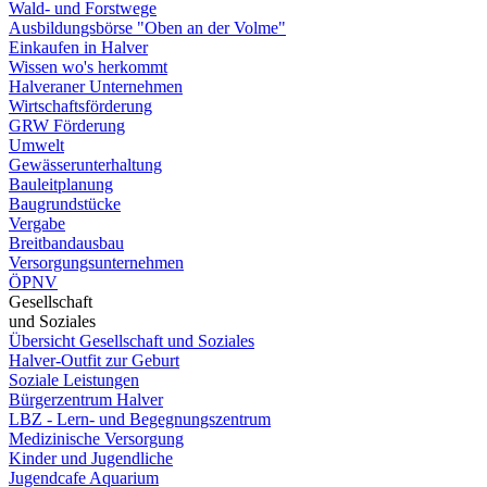
Wald- und Forstwege
Ausbildungsbörse "Oben an der Volme"
Einkaufen in Halver
Wissen wo's herkommt
Halveraner Unternehmen
Wirtschaftsförderung
GRW Förderung
Umwelt
Gewässerunterhaltung
Bauleitplanung
Baugrundstücke
Vergabe
Breitbandausbau
Versorgungsunternehmen
ÖPNV
Gesellschaft
und Soziales
Übersicht Gesellschaft und Soziales
Halver-Outfit zur Geburt
Soziale Leistungen
Bürgerzentrum Halver
LBZ - Lern- und Begegnungszentrum
Medizinische Versorgung
Kinder und Jugendliche
Jugendcafe Aquarium