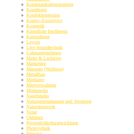
Kommunikationstraining
Konditorei
Konfektionierung
Kopier-/Faxservice
Kosmetik
Künstliche Intelligenz
Kurierdienst
Layout
Live-Soundtechnik
Lohnunternehmen
Maler & Lackierer
Marketing
Massage (Wellness)
Metallbau
Mietlager
Mietverwaltung
Multimedia
Nagelstudio
Naturgartenplanung und -beratung
Natursteinwerk
Notar
Oldtimer
Persönlichkeitsentwicklung
Photovoltaik
Piercing