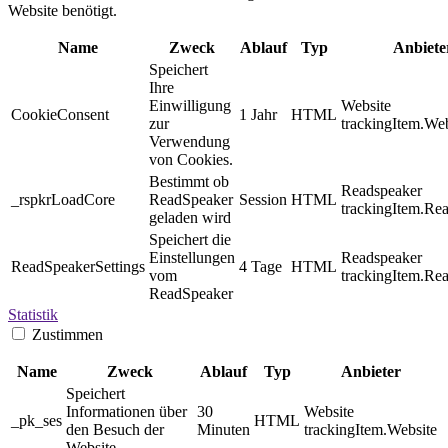
Website benötigt.
Name
Zweck
Ablauf
Typ
Anbiete
Speichert
Ihre
Einwilligung
Website
CookieConsent
1 Jahr
HTML
zur
trackingItem.Web
Verwendung
von Cookies.
Bestimmt ob
Readspeaker
_rspkrLoadCore
ReadSpeaker
Session
HTML
trackingItem.Re
geladen wird
Speichert die
Einstellungen
Readspeaker
ReadSpeakerSettings
4 Tage
HTML
vom
trackingItem.Re
ReadSpeaker
Statistik
Zustimmen
Name
Zweck
Ablauf
Typ
Anbieter
Speichert
Informationen über
30
Website
_pk_ses
HTML
den Besuch der
Minuten
trackingItem.Website
Website