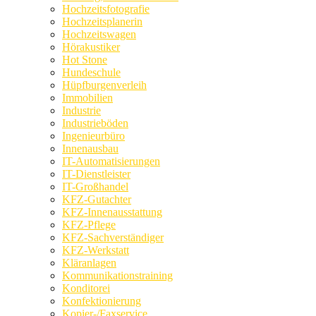
Hochzeitsfotografie
Hochzeitsplanerin
Hochzeitswagen
Hörakustiker
Hot Stone
Hundeschule
Hüpfburgenverleih
Immobilien
Industrie
Industrieböden
Ingenieurbüro
Innenausbau
IT-Automatisierungen
IT-Dienstleister
IT-Großhandel
KFZ-Gutachter
KFZ-Innenausstattung
KFZ-Pflege
KFZ-Sachverständiger
KFZ-Werkstatt
Kläranlagen
Kommunikationstraining
Konditorei
Konfektionierung
Kopier-/Faxservice