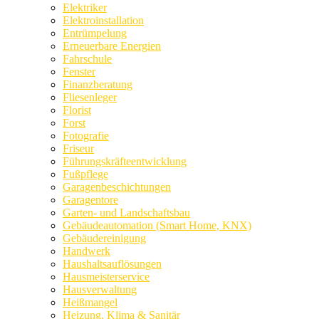
Elektriker
Elektroinstallation
Entrümpelung
Erneuerbare Energien
Fahrschule
Fenster
Finanzberatung
Fliesenleger
Florist
Forst
Fotografie
Friseur
Führungskräfteentwicklung
Fußpflege
Garagenbeschichtungen
Garagentore
Garten- und Landschaftsbau
Gebäudeautomation (Smart Home, KNX)
Gebäudereinigung
Handwerk
Haushaltsauflösungen
Hausmeisterservice
Hausverwaltung
Heißmangel
Heizung, Klima & Sanitär