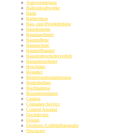
Autovermietung
Balkonkraftwerke
Bank
Barbershop
Bau- und Projektleitung
Bauelemente
Baumaschinen
Baumpflege
Baumschule
Baustoffhandel
Baustromverteilerverleih
Bauunternehmer
Beschläge
Bestatter
Betriebsautomatisierung
Bodenbeläge
Buchhaltung
Busunternehmen
Casting
Container-Service
Content Agentur
Dachdecker
Design
Drohnen-/Luftbildfotografie
Druckerei