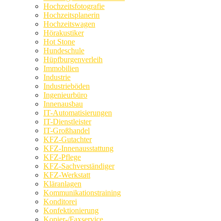
Hochzeitsfotografie
Hochzeitsplanerin
Hochzeitswagen
Hörakustiker
Hot Stone
Hundeschule
Hüpfburgenverleih
Immobilien
Industrie
Industrieböden
Ingenieurbüro
Innenausbau
IT-Automatisierungen
IT-Dienstleister
IT-Großhandel
KFZ-Gutachter
KFZ-Innenausstattung
KFZ-Pflege
KFZ-Sachverständiger
KFZ-Werkstatt
Kläranlagen
Kommunikationstraining
Konditorei
Konfektionierung
Kopier-/Faxservice