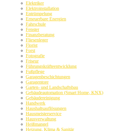
Elektriker
Elektroinstallation
Entrümpelung
Erneuerbare Energien
Fahrschule
Fenster
Finanzberatung
Fliesenleger
Florist
Forst
Fotografie
Friseur
Führungskräfteentwicklung
Fußpflege
Garagenbeschichtungen
Garagentore
Garten- und Landschaftsbau
Gebäudeautomation (Smart Home, KNX)
Gebäudereinigung
Handwerk
Haushaltsauflösungen
Hausmeisterservice
Hausverwaltung
Heißmangel
Heizung, Klima & Sanitär