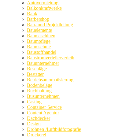
Autovermietung
Balkonkraftwerke
Bank
Barbershop
Bau- und Projektleitung
Bauelemente
Baumaschinen
Baumpflege
Baumschule
Baustoffhandel
Baustromverteilerverleih
Bauunternehmer
Beschläge
Bestatter
Betriebsautomatisierung
Bodenbeläge
Buchhaltung
Busunternehmen
Casting
Container-Service
Content Agentur
Dachdecker
Design
Drohnen-/Luftbildfotografie
Druckerei