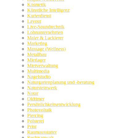
Kosmetik
Künstliche Intelligenz
Kurierdienst
Layout
Live-Soundtechnik
Lohnunternehmen
Maler & Lackierer
Marketing
Massage (Wellness)
Metallbau
Mietlager
Mietverwaltung
Multimedia
Nagelstudio
Naturgartenplanung und -beratung
Natursteinwerk
Notar
Oldtimer
Persönlichkeitsentwicklung
Photovoltaik
Piercing
Polsterei
Print
Raumausstatter
Rechtsanwalt