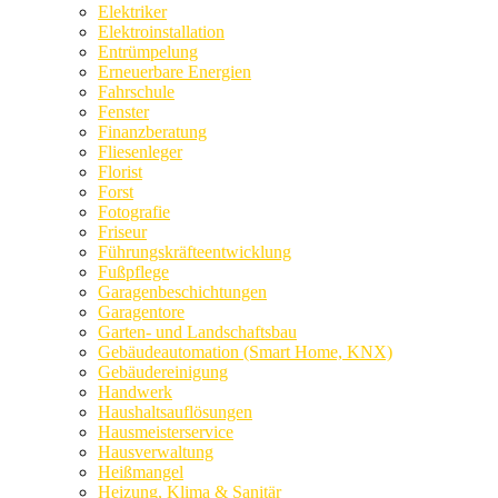
Elektriker
Elektroinstallation
Entrümpelung
Erneuerbare Energien
Fahrschule
Fenster
Finanzberatung
Fliesenleger
Florist
Forst
Fotografie
Friseur
Führungskräfteentwicklung
Fußpflege
Garagenbeschichtungen
Garagentore
Garten- und Landschaftsbau
Gebäudeautomation (Smart Home, KNX)
Gebäudereinigung
Handwerk
Haushaltsauflösungen
Hausmeisterservice
Hausverwaltung
Heißmangel
Heizung, Klima & Sanitär