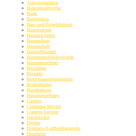
Autovermietung
Balkonkraftwerke
Bank
Barbershop
Bau- und Projektleitung
Bauelemente
Baumaschinen
Baumpflege
Baumschule
Baustoffhandel
Baustromverteilerverleih
Bauunternehmer
Beschläge
Bestatter
Betriebsautomatisierung
Bodenbeläge
Buchhaltung
Busunternehmen
Casting
Container-Service
Content Agentur
Dachdecker
Design
Drohnen-/Luftbildfotografie
Druckerei