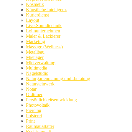
Kosmetik
Künstliche Intelligenz
Kurierdienst
Layout
Live-Soundtechnik
Lohnunternehmen
Maler & Lackierer
Marketing
Massage (Wellness)
Metallbau
Mietlager
Mietverwaltung
Multimedia
Nagelstudio
Naturgartenplanung und -beratung
Natursteinwerk
Notar
Oldtimer
Persönlichkeitsentwicklung
Photovoltaik
Piercing
Polsterei
Print
Raumausstatter
Rechtsanwalt