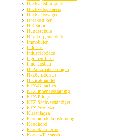
Hochzeitsfotografie
Hochzeitsplanerin
Hochzeitswagen
Hörakustiker
Hot Stone
Hundeschule
Hüpfburgenverleih
Immobilien
Industrie
Industrieböden
Ingenieurbüro
Innenausbau
IT-Automatisierungen
IT-Dienstleister
IT-Großhandel
KFZ-Gutachter
KFZ-Innenausstattung
KFZ-Pflege
KFZ-Sachverständiger
KFZ-Werkstatt
Kläranlagen
Kommunikationstraining
Konditorei
Konfektionierung
Kopier-/Faxservice