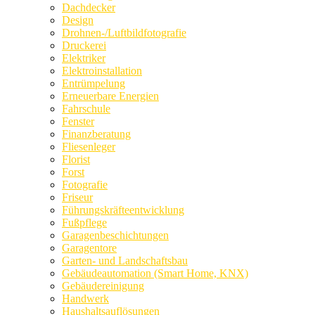
Dachdecker
Design
Drohnen-/Luftbildfotografie
Druckerei
Elektriker
Elektroinstallation
Entrümpelung
Erneuerbare Energien
Fahrschule
Fenster
Finanzberatung
Fliesenleger
Florist
Forst
Fotografie
Friseur
Führungskräfteentwicklung
Fußpflege
Garagenbeschichtungen
Garagentore
Garten- und Landschaftsbau
Gebäudeautomation (Smart Home, KNX)
Gebäudereinigung
Handwerk
Haushaltsauflösungen