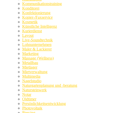
Kommunikationstraining
Konditorei
Konfektionierung
Kopier-/Faxservice
Kosmetik
Künstliche Intelligenz
Kurierdienst
Layout
Live-Soundtechnik
Lohnunternehmen
Maler & Lackierer
Marketing
Massage (Wellness)
Metallbau
Mietlager
Mietverwaltung
Multimedia
Nagelstudio
Naturgartenplanung und -beratung
Natursteinwerk
Notar
Oldtimer
Persönlichkeitsentwicklung
Photovoltaik
Piercing