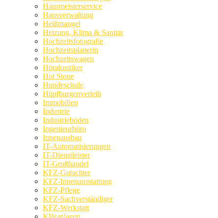
Hausmeisterservice
Hausverwaltung
Heißmangel
Heizung, Klima & Sanitär
Hochzeitsfotografie
Hochzeitsplanerin
Hochzeitswagen
Hörakustiker
Hot Stone
Hundeschule
Hüpfburgenverleih
Immobilien
Industrie
Industrieböden
Ingenieurbüro
Innenausbau
IT-Automatisierungen
IT-Dienstleister
IT-Großhandel
KFZ-Gutachter
KFZ-Innenausstattung
KFZ-Pflege
KFZ-Sachverständiger
KFZ-Werkstatt
Kläranlagen