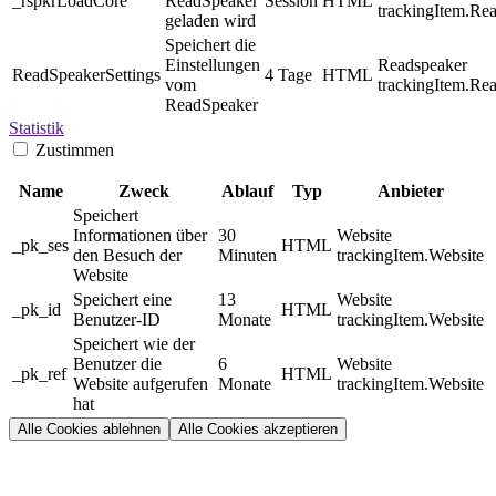
_rspkrLoadCore
ReadSpeaker
Session
HTML
trackingItem.Re
geladen wird
Speichert die
Einstellungen
Readspeaker
ReadSpeakerSettings
4 Tage
HTML
vom
trackingItem.Re
ReadSpeaker
Statistik
Zustimmen
Name
Zweck
Ablauf
Typ
Anbieter
Speichert
Informationen über
30
Website
_pk_ses
HTML
den Besuch der
Minuten
trackingItem.Website
Website
Speichert eine
13
Website
_pk_id
HTML
Benutzer-ID
Monate
trackingItem.Website
Speichert wie der
Benutzer die
6
Website
_pk_ref
HTML
Website aufgerufen
Monate
trackingItem.Website
hat
Alle Cookies ablehnen
Alle Cookies akzeptieren