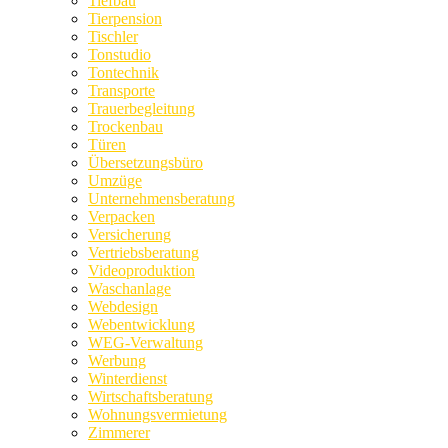
Tiefbau
Tierpension
Tischler
Tonstudio
Tontechnik
Transporte
Trauerbegleitung
Trockenbau
Türen
Übersetzungsbüro
Umzüge
Unternehmensberatung
Verpacken
Versicherung
Vertriebsberatung
Videoproduktion
Waschanlage
Webdesign
Webentwicklung
WEG-Verwaltung
Werbung
Winterdienst
Wirtschaftsberatung
Wohnungsvermietung
Zimmerer